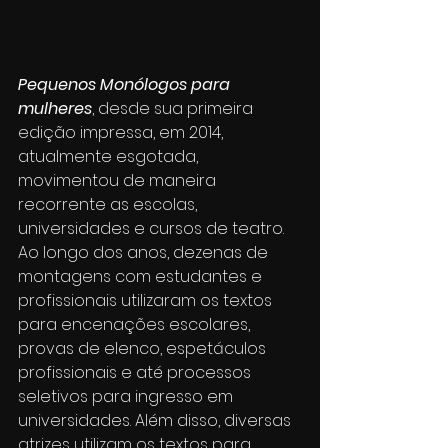
Pequenos Monólogos para 
mulheres
, desde sua primeira 
edição impressa, em 2014, 
atualmente esgotada, 
movimentou de maneira 
recorrente as escolas, 
universidades e cursos de teatro. 
Ao longo dos anos, dezenas de 
montagens com estudantes e 
profissionais utilizaram os textos 
para encenações escolares, 
provas de elenco, espetáculos 
profissionais e até processos 
seletivos para ingresso em 
universidades. Além disso, diversas 
atrizes utilizam os textos para 