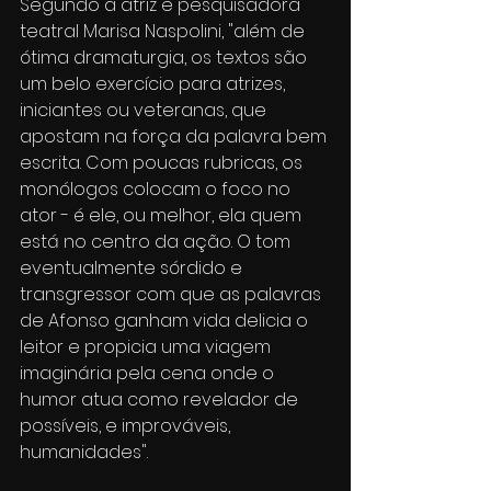
Segundo a atriz e pesquisadora 
teatral Marisa Naspolini, "além de 
ótima dramaturgia, os textos são 
um belo exercício para atrizes, 
iniciantes ou veteranas, que 
apostam na força da palavra bem 
escrita. Com poucas rubricas, os 
monólogos colocam o foco no 
ator - é ele, ou melhor, ela quem 
está no centro da ação. O tom 
eventualmente sórdido e 
transgressor com que as palavras 
de Afonso ganham vida delicia o 
leitor e propicia uma viagem 
imaginária pela cena onde o 
humor atua como revelador de 
possíveis, e improváveis, 
humanidades".