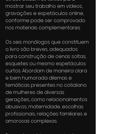
mostrar seu trabalho em vídeos, 
gravações e espetáculos online, 
conforme pode ser comprovado 
nos materiais complementares. 
Os seis monólogos que constituem 
o livro são breves, adequados 
para construção de cenas soltas, 
esquetes ou mesmo espetáculos 
curtos. Abordam de maneira clara 
e bem humorada dilemas e 
temáticas presentes no cotidiano 
de mulheres de diversas 
gerações, como relacionamentos 
abusivos, maternidade, escolhas 
profissionais, relações familiares e 
amorosas complexas. 