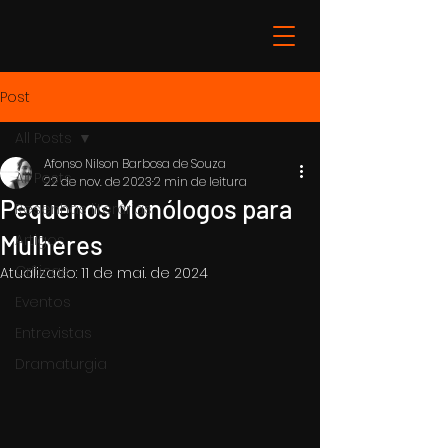
Post
All Posts
Afonso Nilson Barbosa de Souza
All Posts
22 de nov. de 2023
2 min de leitura
Pequenos Monólogos para
Resenhas literárias
Mulheres
Artigos
Críticas
Atualizado:
11 de mai. de 2024
Eventos
Entrevistas
Dramaturgia