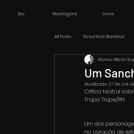
Bio
Montagens
Livros
All Posts
Resenhas literárias
Afonso Nilson B
Um Sanch
Atualizado:
27 de out. 
Crítica teatral so
Tropa Trupe/RN
Um dos personagen
no coração de leit