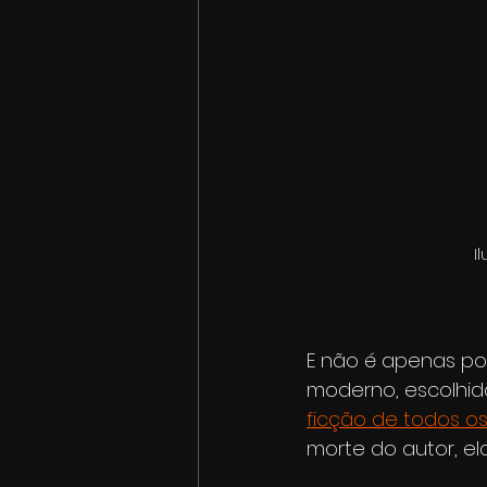
I
E não é apenas po
moderno, escolhida
ficção de todos o
morte do autor, el