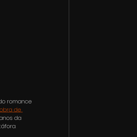
 do romance 
obra de 
anos da 
áfora. 