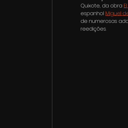
Quixote, da obra 
E
espanhol 
Miguel d
de numerosas adap
reedições. 