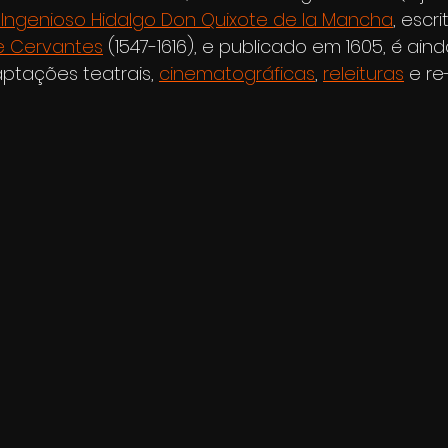
l Ingenioso Hidalgo Don Quixote de la Mancha
, escri
e Cervantes
 (1547-1616), e publicado em 1605, é ain
tações teatrais, 
cinematográficas
, 
releituras
 e re