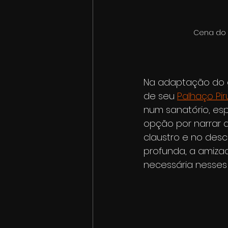
Cena do e
Na adaptação do g
de seu 
Palhaço Pir
num sanatório, esp
opção por narrar a
claustro e no desc
profunda, a amiza
necessária nesses