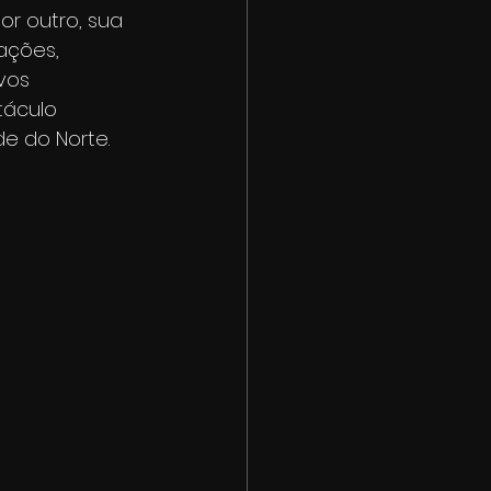
or outro, sua 
ações, 
vos 
táculo 
de do Norte.