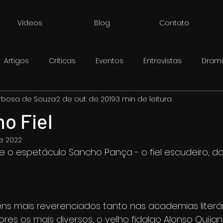
Vídeos
Blog
Contato
Artigos
Críticas
Eventos
Entrevistas
Drama
arbosa de Souza
2 de out. de 2019
3 min de leitura
o Fiel
de 2022
bre o espetáculo Sancho Pança - o fiel escudeiro, d
s mais reverenciados tanto nas academias literár
ores os mais diversos, o velho fidalgo Alonso Quija