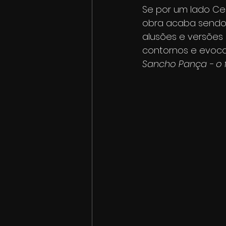
Se por um lado Cer
obra acaba sendo t
alusões e versões
contornos e evoca
Sancho Pança - o f