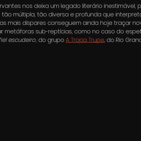
vantes nos deixa um legado literário inestimável, p
ão múltipla, tão diversa e profunda que interpret
 as mais díspares conseguem ainda hoje traçar no
r metáforas sub-reptícias, como no caso do espe
iel escudeiro
, do grupo 
A Tropa Trupe
, do Rio Gran