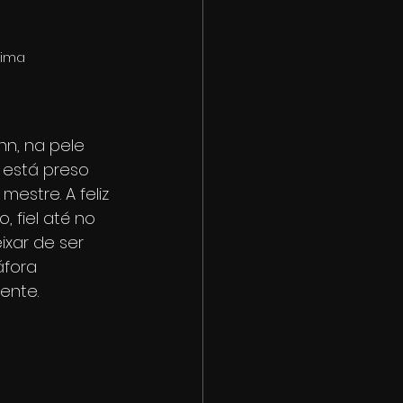
Lima
n, na pele 
 está preso 
estre. A feliz 
 fiel até no 
xar de ser 
fora 
ente.