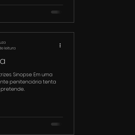
ouza
e leitura
sa
trizes. Sinopse: Em uma
ente penitenciária tenta
pretende...