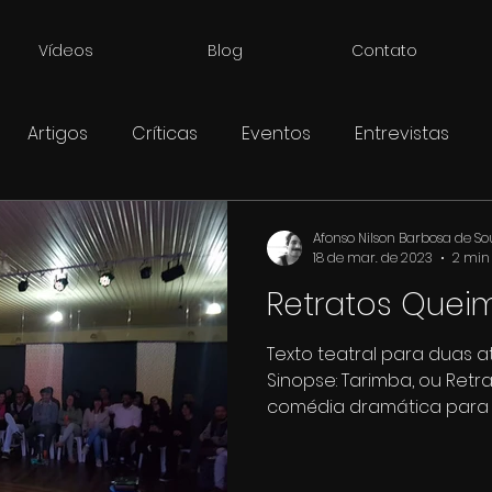
Vídeos
Blog
Contato
Artigos
Críticas
Eventos
Entrevistas
Afonso Nilson Barbosa de S
18 de mar. de 2023
2 min 
Retratos Quei
Texto teatral para duas a
Sinopse: Tarimba, ou Ret
comédia dramática para dua