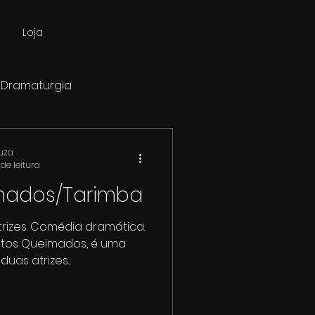
Loja
Dramaturgia
ouza
de leitura
mados/Tarimba
trizes. Comédia dramática.
ratos Queimados, é uma
s atrizes....