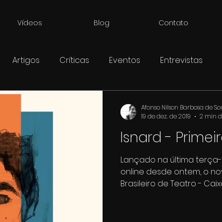
Vídeos
Blog
Contato
Artigos
Críticas
Eventos
Entrevistas
Afonso Nilson Barbosa de S
19 de dez. de 2019
2 min d
Isnard - Prime
Lançado na última terça-fei
online desde ontem, o n
Brasileiro de Teatro - Caixa