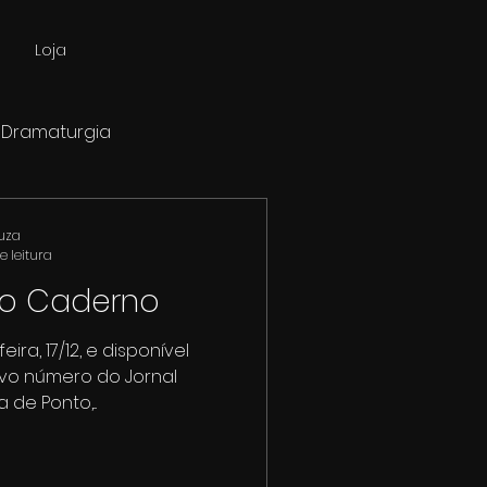
Loja
Dramaturgia
ouza
e leitura
iro Caderno
ra, 17/12, e disponível
ovo número do Jornal
 de Ponto,...