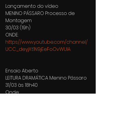
Lançamento do vídeo
MENINO PÁSSARO Processo de 
Montagem 
30/03 (19h)
ONDE: 
https://www.youtube.com/channel/
UCC_deyjXt1N9jEeFoOvWUIA
Ensaio Aberto 
LEITURA DRAMÁTICA Menino Pássaro
31/03 às 18h40
Onde: 
https://www.youtube.com/channel/
UCC_deyjXt1N9jEeFoOvWUIA
Após a leitura debate sobre o uso 
da Leitura Dramática como 
ferramenta de ensino em sala de 