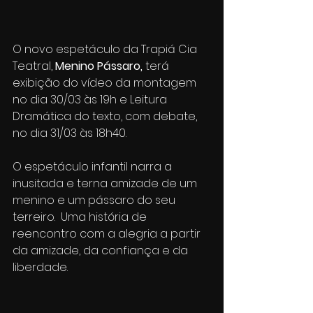
O novo espetáculo da Trapiá Cia 
Teatral, 
Menino Pássaro,
 terá 
exibição do vídeo da montagem 
no dia 30/03 às 19h e Leitura 
Dramática do texto, com debate, 
no dia 31/03 às 18h40.
O espetáculo infantil narra a 
inusitada e terna amizade de um 
menino e um pássaro do seu 
terreiro.  Uma história de 
reencontro com a alegria a partir 
da amizade, da confiança e da 
liberdade. 