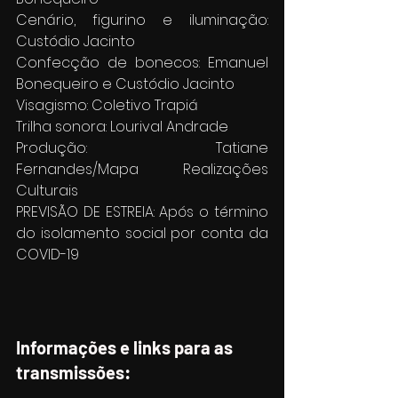
Cenário, figurino e iluminação: 
Custódio Jacinto
Confecção de bonecos: Emanuel 
Bonequeiro e Custódio Jacinto
Visagismo: Coletivo Trapiá
Trilha sonora: Lourival Andrade
Produção: Tatiane 
Fernandes/Mapa Realizações 
Culturais
PREVISÃO DE ESTREIA: Após o término 
do isolamento social por conta da 
COVID-19
Informações e links para as 
transmissões: 