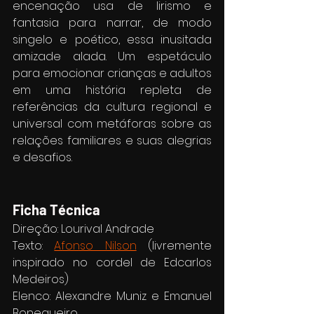
encenação usa de lirismo e 
fantasia para narrar, de modo 
singelo e poético, essa inusitada 
amizade alada. Um espetáculo 
para emocionar crianças e adultos 
em uma história repleta de 
referências da cultura regional e 
universal com metáforas sobre as 
relações familiares e suas alegrias 
e desafios.
Ficha Técnica
Direção: Lourival Andrade
Texto: 
Afonso Nilson
 (livremente 
inspirado no cordel de Edcarlos 
Medeiros)
Elenco: Alexandre Muniz e Emanuel 
Bonequeiro