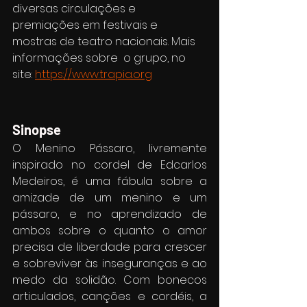
diversas circulações e 
premiações em festivais e 
mostras de teatro nacionais. Mais 
informações sobre  o grupo, no 
site: 
https://www.trapia.org
Sinopse
O Menino Pássaro, livremente 
inspirado no cordel de Edcarlos 
Medeiros, é uma fábula sobre a 
amizade de um menino e um 
pássaro, e no aprendizado de 
ambos sobre o quanto o amor 
precisa de liberdade para crescer 
e sobreviver às inseguranças e ao 
medo da solidão. Com bonecos 
articulados, canções e cordéis, a 