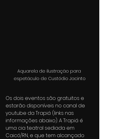
Aquarela de ilustração para 
espetáculo de Custódio Jacinto
Os dois eventos são gratuitos e 
estarão disponíveis no canal de 
youtube da Trapiá (links nas 
informações abaixo). A Trapiá é 
uma cia teatral sediada em 
Caicó/RN, e que tem alcançado 